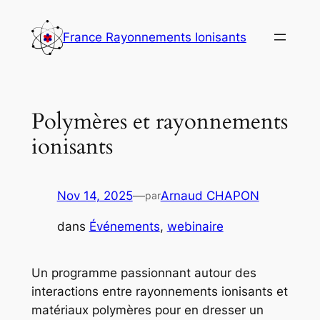
Aller
au
France Rayonnements Ionisants
contenu
Polymères et rayonnements
ionisants
Nov 14, 2025
—
Arnaud CHAPON
par
dans
Événements
, 
webinaire
Un programme passionnant autour des
interactions entre rayonnements ionisants et
matériaux polymères pour en dresser un