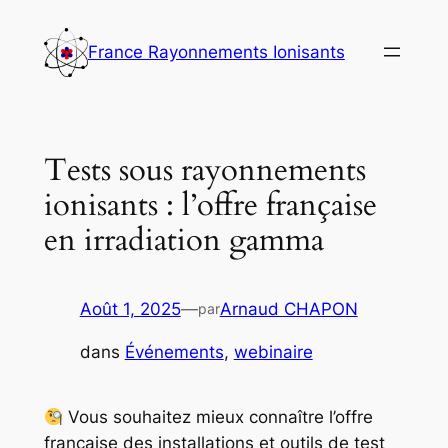
Aller
au
France Rayonnements Ionisants
contenu
Tests sous rayonnements
ionisants : l’offre française
en irradiation gamma
Août 1, 2025
—
Arnaud CHAPON
par
dans
Événements
, 
webinaire
Vous souhaitez mieux connaître l’offre
française des installations et outils de test